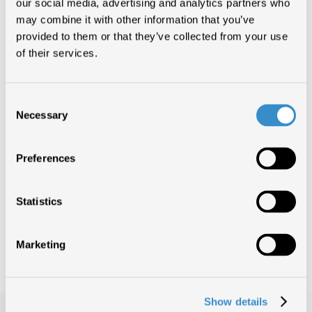
our social media, advertising and analytics partners who
may combine it with other information that you’ve
provided to them or that they’ve collected from your use
FIMI unitamente ad AFI, AUDIOCOOP, IMAIE, PMI, SCF e SIAE, sarà
of their services.
presente al Midem di Cannes (27/31 gennaio 2008) con lo stand “Italia
in Musica”. Le aziende interessate potranno contattare la segreteria
FIMI per ottenere le informazioni necessarie all’iscrizione.
Tel. 02/795879; e-mail:
isabelle.gandini@fimi.it
;
segreteria@fimi.it
Consent
Necessary
Selection
TORNA SU
Preferences
CONDIVIDI ARTICOLO
Statistics
INDIETRO
Marketing
Show details