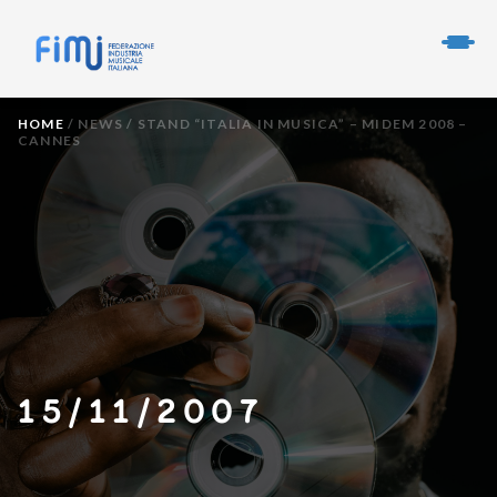
HOME
/
NEWS
/
STAND “ITALIA IN MUSICA” – MIDEM 2008 –
CANNES
15/11/2007