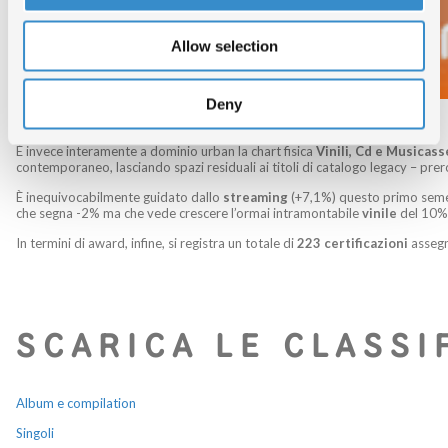
Allow selection
Deny
È invece interamente a dominio urban la chart fisica
Vinili, Cd e Musicass
contemporaneo, lasciando spazi residuali ai titoli di catalogo legacy – pre
È inequivocabilmente guidato dallo
streaming
(+7,1%) questo primo semes
che segna -2% ma che vede crescere l’ormai intramontabile
vinile
del 10%
In termini di award, infine, si registra un totale di
223 certificazioni
assegn
SCARICA LE CLASSI
Album e compilation
Singoli