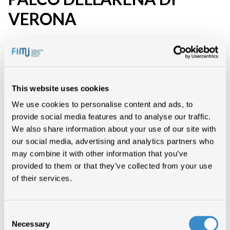
VERONA
EVENTI
This website uses cookies
We use cookies to personalise content and ads, to
Tornano i Wind Music Awards, i premi della musica italiana, il 5 e 6
provide social media features and to analyse our traffic.
giugno: saranno due serate in compagnia delle star del panorama
We also share information about your use of our site with
musicale italiano che verranno premiate per i loro recenti successi
discografici (certificati da FIMI/Gfk) e, per la prima volta, anche per
our social media, advertising and analytics partners who
quelli live.
may combine it with other information that you’ve
Sono stati annunciati i primi nomi degli artisti che verranno premiati nel
corso delle due serate. Eccoli: Alessandra Amoroso, Biagio Antonacci,
provided to them or that they’ve collected from your use
Benji & Fede, Loredana Bertè, Boomdabash, Michele Bravi, Briga,
of their services.
Francesco De Gregori, Elisa, Elodie, Emma, Fabri Fibra, Francesco
Gabbani, Ghali, Giorgia, Raphael Gualazzi, Rocco Hunt, Il Pagante, Il
Volo, J-Ax & Fedez, Ligabue, Litfiba, Lowlow, Fiorella Mannoia,
Marracash E Guè Pequeno, Ermal Meta, Modà, Fabrizio Moro, Gianna
Nannini, Nek, Max Pezzal, Gabri Ponte, Pooh, Eros Ramazzotti,
Consent
Francesco Renga, Fabio Rovazzi, Sfera Ebbasta, Sergio Sylvestre,
Necessary
Selection
Thegiornalisti, Renato Zero, Zucchero… ma non è finita qui e altri ne