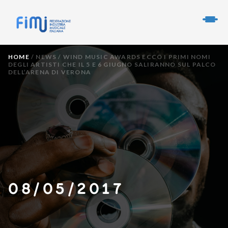
HOME
/
NEWS
/
WIND MUSIC AWARDS ECCO I PRIMI NOMI
DEGLI ARTISTI CHE IL 5 E 6 GIUGNO SALIRANNO SUL PALCO
DELL’ARENA DI VERONA
08/05/2017