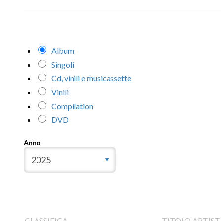
Album
Singoli
Cd, vinili e musicassette
Vinili
Compilation
DVD
Anno
CLASSIFICA
TITOLO ARTIST