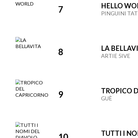
HELLO WO
7
PINGUINI TAT
LA BELLAV
8
ARTIE 5IVE
TROPICO 
9
GUÈ
TUTTI I N
10