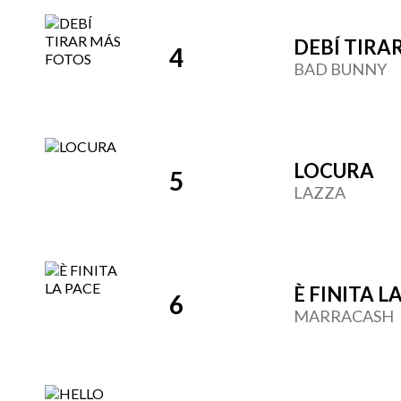
DEBÍ TIRA
4
BAD BUNNY
LOCURA
5
LAZZA
È FINITA L
6
MARRACASH