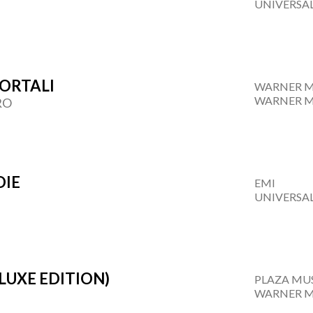
UNIVERSA
ORTALI
WARNER M
WARNER M
RO
DIE
EMI
UNIVERSA
ELUXE EDITION)
PLAZA MUS
WARNER M