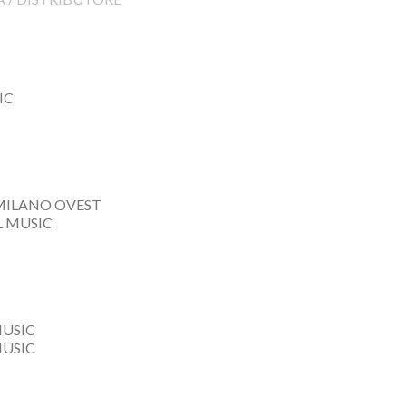
IC
MILANO OVEST
L MUSIC
USIC
USIC