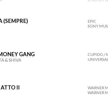
A (SEMPRE)
EPIC
SONY MUS
MONEY GANG
CUPIDO / 
UNIVERSA
A & SHIVA
 ATTO II
WARNER M
WARNER M