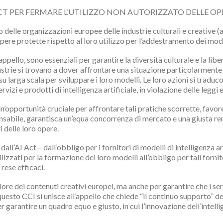
ACT PER FERMARE L’UTILIZZO NON AUTORIZZATO DELLE OP
llo delle organizzazioni europee delle industrie culturali e creative
opere protette rispetto al loro utilizzo per l’addestramento dei modell
appello, sono essenziali per garantire la diversità culturale e la lib
trie si trovano a dover affrontare una situazione particolarmente d
u larga scala per sviluppare i loro modelli. Le loro azioni si tradu
rvizi e prodotti di intelligenza artificiale, in violazione delle leggi
un’opportunità cruciale per affrontare tali pratiche scorrette, favo
sabile, garantisca un’equa concorrenza di mercato e una giusta remune
 delle loro opere.
all’AI Act – dall’obbligo per i fornitori di modelli di intelligenza a
lizzati per la formazione dei loro modelli all’obbligo per tali forni
rese efficaci.
ore dei contenuti creativi europei, ma anche per garantire che i serv
r questo CCI si unisce all’appello che chiede “il continuo supporto” dei
garantire un quadro equo e giusto, in cui l’innovazione dell’intelli