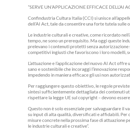
“SERVE UN’APPLICAZIONE EFFICACE DELL’AI 
Confindustria Cultura Italia (CCI) si unisce all’appe
dell’AI Act, tale da consentire una forte tutela sulle 
Le industrie culturali e creative, come ricordato nell’
tempo, ne sono un prerequisito. Ma oggi queste indus
prelevano i contenuti protetti senza autorizzazione s
competitivi ingiusti che favoriscono i loro modelli, se
L’attuazione e l’applicazione del nuovo AI Act offre 
sano e sostenibile che incoraggi l’innovazione respon
impedendo in maniera efficace gli usi non autorizzati
Per raggiungere questo obiettivo, le regole previste d
sintesi sufficientemente dettagliata dei contenuti uti
rispettare la legge UE sul copyright – devono essere 
Questo non è solo essenziale per salvaguardare il val
su input di alta qualità, diversificati e affidabili. Pe
misure concrete nella prossima fase di attuazione per 
le industrie culturali e creative”.