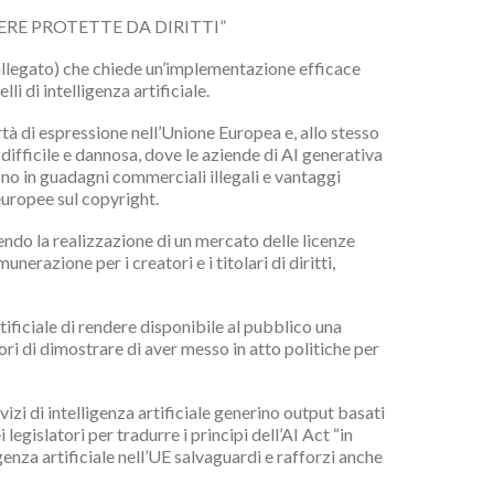
ERE PROTETTE DA DIRITTI”
 (allegato) che chiede un’implementazione efficace
i di intelligenza artificiale.
ertà di espressione nell’Unione Europea e, allo stesso
ifficile e dannosa, dove le aziende di AI generativa
cono in guadagni commerciali illegali e vantaggi
 europee sul copyright.
rendo la realizzazione di un mercato delle licenze
razione per i creatori e i titolari di diritti,
rtificiale di rendere disponibile al pubblico una
tori di dimostrare di aver messo in atto politiche per
izi di intelligenza artificiale generino output basati
 legislatori per tradurre i principi dell’AI Act “in
genza artificiale nell’UE salvaguardi e rafforzi anche