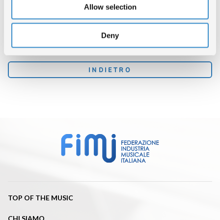
Allow selection
TORNA SU
Deny
CONDIVIDI ARTICOLO
INDIETRO
TOP OF THE MUSIC
CHI SIAMO