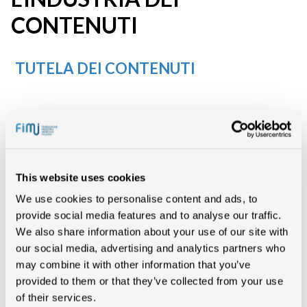
CONTENUTI
TUTELA DEI CONTENUTI
Confindustria Cultura Italia, che riunisce le principali associazioni dei
produttori di contenuti, dalla musica, all’editoria, al cinema, allo
spettacolo, all’audiovisivo e al software videoludico, ha oggi ribadito
This website uses cookies
con forza la necessità che AGCOM approvi a breve l’annunciato
provvedimento che contiene
We use cookies to personalise content and ads, to
misure incisive contro la pirateria digitali, quali il blocco dei siti illegali.
provide social media features and to analyse our traffic.
L’occasione è stato un convegno organizzato dall’Università Luiss di
Roma con la partecipazione dei più importanti settori dell’industria
We also share information about your use of our site with
culturale e di intrattenimento sul tema dei nuovi modelli di business per
our social media, advertising and analytics partners who
lo sviluppo dei contenuti online sulle reti digitali.
La pirateria digitale rappresenta oggi il principale ostacolo allo sviluppo
may combine it with other information that you’ve
del mercato legale, al rilancio dell’industria culturale un freno
provided to them or that they’ve collected from your use
all’innovazione e alla creatività nel nostro Paese. E’ evidente quindi
come questo fenomeno sia diventato inaccettabile, divenendo una
of their services.
priorità per la comunità internazionale. E’ così evidente che Inghilterra,