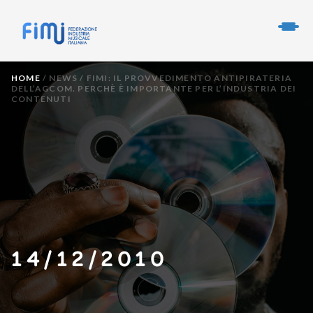
HOME
/
NEWS
/
FIMI: IL PROVVEDIMENTO ANTIPIRATERIA
DELL’AGCOM. PERCHÈ È IMPORTANTE PER L’INDUSTRIA DEI
CONTENUTI
14/12/2010