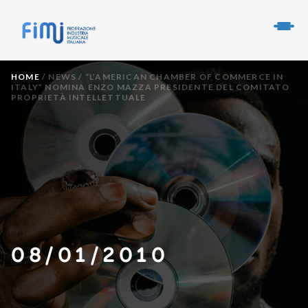
HOME
/
NEWS
/
“L’AMERICAN CHAMBER OF COMMERCE IN
ITALY” NOMINA ENZO MAZZA PRESIDENTE DEL COMITATO
PROPRIETÀ INTELLETTUALE
08/01/2010