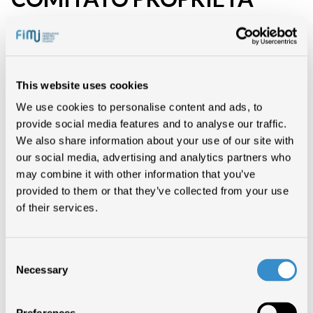
INTELLETTUALE
TUTELA DEI CONTENUTI
This website uses cookies
We use cookies to personalise content and ads, to
provide social media features and to analyse our traffic.
We also share information about your use of our site with
Enzo Mazza, Presidente di Fimi-Confindustria, la federazione che
our social media, advertising and analytics partners who
rappresenta le principali aziende discografiche italiane, ha ricevuto
may combine it with other information that you’ve
l’incarico di presiedere il Comitato sulla Proprietà Intellettuale (IPR)
della Camera di Commercio Americana in Italia.
provided to them or that they’ve collected from your use
Il Comitato IPR si occupa di proprietà industriale ed intellettuale
of their services.
(marchi, brevetti, diritto d’autore). Attualmente fanno parte del
Comitato i rappresentanti di importanti associazioni di categoria
dell’industria dei contenuti, multinazionali titolari di diritti su software,
opere multimediali, marchi e brevetti; avvocati e advisor esperti in
Consent
materia di proprietà industriale ed intellettuale.
Necessary
Selection
Affiliata alla Chamber of Commerce of the United States of America, un
network di 100 camere di commercio americane in 91 paesi con oltre 3
milioni di aziende affiliate, la
American Chamber of Commerce in Italy
(Amcham) nasce nel 1915. Oltre a giocare un ruolo di primo piano come