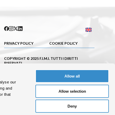
PRIVACY POLICY
COOKIE POLICY
COPYRIGHT © 2025 F.I.M.I. TUTTI I DIRITTI
RISERVATI
PUBBLICAZIONE ISCRITTA NEL REGISTRO DELLA
Allow all
STAMPA DEL TRIBUNALE DI MILANO CON IL N.663
DEL 23.11.2001
alyse our
ing and
C. F.10695620152 P.IVA 08288100962
Allow selection
r that
Deny