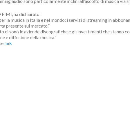
reaming audio sono particolarmente inclini all’ascolto di musica via
FIMI, ha dichiarato:
er la musica in Italia e nel mondo: i servizi di streaming in abbona
erta presente sul mercato.”
 ci sono le aziende discografiche e gli investimenti che stanno co
ne e diffusione della musica.”
nte
link