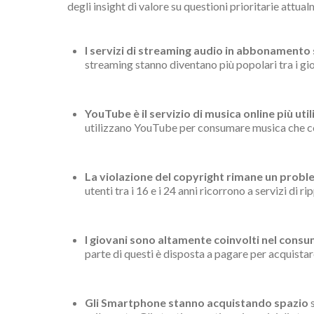
degli insight di valore su questioni prioritarie attual
I servizi di streaming audio in abbonament
streaming stanno diventano più popolari tra i giov
YouTube è il servizio di musica online più uti
utilizzano YouTube per consumare musica che co
La violazione del copyright rimane un proble
utenti tra i 16 e i 24 anni ricorrono a servizi di ri
I giovani sono altamente coinvolti nel cons
parte di questi è disposta a pagare per acquista
Gli
Smartphone stanno acquistando spazio