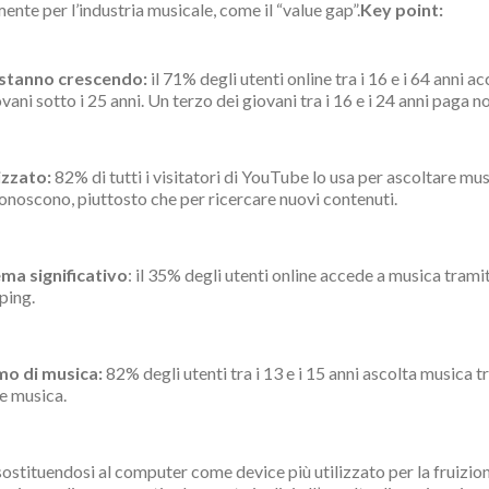
mente per l’industria musicale, come il “value gap”.
Key point:
o stanno crescendo:
il 71% degli utenti online tra i 16 e i 64 anni ac
ani sotto i 25 anni. Un terzo dei giovani tra i 16 e i 24 anni paga 
lizzato:
82% di tutti i visitatori di YouTube lo usa per ascoltare mu
noscono, piuttosto che per ricercare nuovi contenuti.
ma significativo
: il 35% degli utenti online accede a musica tramite
pping.
umo di musica:
82% degli utenti tra i 13 e i 15 anni ascolta musica t
re musica.
sostituendosi al computer come device più utilizzato per la fruizion