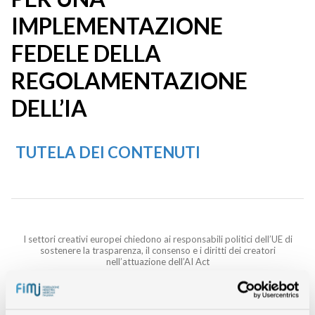
IMPLEMENTAZIONE
FEDELE DELLA
REGOLAMENTAZIONE
DELL’IA
TUTELA DEI CONTENUTI
I settori creativi europei chiedono ai responsabili politici dell’UE di
sostenere la trasparenza, il consenso e i diritti dei creatori
nell’attuazione dell’AI Act
Ieri sera, le voci delle industrie culturali e creative provenienti da tutta
Europa si sono riunite al Parlamento europeo con un messaggio
comune:
i responsabili politici dell’UE devono sostenere i principi