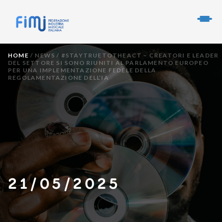
HOME
/
NEWS
/
#STAYTRUETOTHEACT – CREATORI E LEADER
DEL SETTORE SI SONO RIUNITI AL PARLAMENTO EUROPEO
PER UNA IMPLEMENTAZIONE FEDELE DELLA
REGOLAMENTAZIONE DELL’IA
21/05/2025