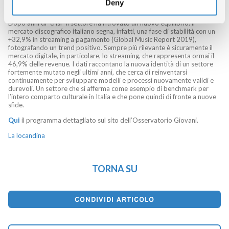
Deny
riferimento.
Dopo anni di “crisi” il settore ha ritrovato un nuovo equilibrio: il
mercato discografico italiano segna, infatti, una fase di stabilità con un
+32,9% in streaming a pagamento (Global Music Report 2019),
fotografando un trend positivo. Sempre più rilevante è sicuramente il
mercato digitale, in particolare, lo streaming, che rappresenta ormai il
46,9% delle revenue. I dati raccontano la nuova identità di un settore
fortemente mutato negli ultimi anni, che cerca di reinventarsi
continuamente per sviluppare modelli e processi nuovamente validi e
durevoli. Un settore che si afferma come esempio di benchmark per
l’intero comparto culturale in Italia e che pone quindi di fronte a nuove
sfide.
Qui
il programma dettagliato sul sito dell’Osservatorio Giovani.
La locandina
TORNA SU
CONDIVIDI ARTICOLO