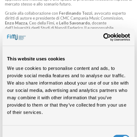
mercato stesso e allo scenario futuro.
Grazie alla collaborazione con
Ferdinando Tozzi
, avvocato esperto
diritti di autore e presidente di CMC Campania Music Commission,
Enzo Mazza
, Ceo della Fimi, e
Lello Savonardo
, docente
dell’Università degli Studi di Napoli Federico II e responsabile
dell’Osservatorio Giovani (OTG), il “Digital Music Forum” da Milano
approda a Napoli, quale esempio concreto di ciò che la CMC intende
fare per valorizzare il territorio campano.
L’evento è promosso inoltre dal Centro di Servizio di Ateneo per il
Coordinamento di Progetti Speciali e l’Innovazione Organizzativa della
This website uses cookies
Federico II (COINOR), in collaborazione con l’Osservatorio Giovani
(OTG).
We use cookies to personalise content and ads, to
provide social media features and to analyse our traffic.
‘Dopo il successo degli Stati Generali della Musica Emergente – Suoni
Giovani del Sud, che ha visto un significativo confronto di operatori,
We also share information about your use of our site with
istituzioni, docenti e artisti sul ruolo della musica come volano e
our social media, advertising and analytics partners who
sviluppo economico e culturale del meridione, l’Osservatorio Giovani
dell’Ateneo Federico II promuove a Napoli il Digital Music Forum, per
may combine it with other information that you’ve
un confronto sui nuovi scenari che le tecnologie digitali stanno
provided to them or that they’ve collected from your use
generando, sia sul piano della produzione che della fruizione musicale. –
spiega il professore
Lello Savonardo –
Il confronto con discografici e
of their services.
istituzioni vedrà la partecipazione di Marco Anastasio, tra i principali
rapper della nuova scena musicale italiana e studente di Agraria della
Federico II. Nella conversazione prevista con l’artista nel corso del
convegno, ci soffermeremo sui contenuti sociali delle sue canzoni, sui
Consent
linguaggi del rap e sull’uso delle tecnologie digitali nei processi creativi’.