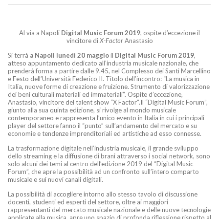
Al via a Napoli
Digital Music Forum 2019
, ospite d’eccezione il
vincitore di
X-Factor
Anastasio
Si terrà
a Napoli lunedì 20 maggio
il
Digital Music Forum 2019
,
atteso appuntamento dedicato all’industria musicale nazionale, che
prenderà forma a partire dalle 9.45, nel Complesso dei Santi Marcellino
e Festo dell’Università Federico II. Titolo dell’incontro: “La musica in
Italia, nuove forme di creazione e fruizione. Strumento di valorizzazione
dei beni culturali materiali ed immateriali”. Ospite d’eccezione,
Anastasio, vincitore del talent show “X Factor”.Il “Digital Music Forum”,
giunto alla sua quinta edizione, si rivolge al mondo musicale
contemporaneo e rappresenta l’unico evento in Italia in cui i principali
player del settore fanno il “punto” sull’andamento del mercato e su
economie e tendenze imprenditoriali ed artistiche ad esso connesse.
La trasformazione digitale nell’industria musicale, il grande sviluppo
dello streaming e la diffusione di brani attraverso i social network, sono
solo alcuni dei temi al centro dell’edizione 2019 del “Digital Music
Forum”, che apre la possibilità ad un confronto sull’intero comparto
musicale e sui nuovi canali digitali.
La possibilità di accogliere intorno allo stesso tavolo di discussione
docenti, studenti ed esperti del settore, oltre ai maggiori
rappresentanti del mercato musicale nazionale e delle nuove tecnologie
applicate alla musica, apre uno spazio di profonda riflessione rispetto al